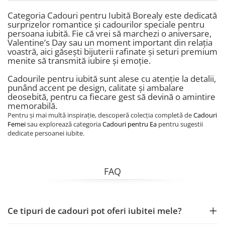
Categoria Cadouri pentru Iubită Borealy este dedicată
surprizelor romantice și cadourilor speciale pentru
persoana iubită. Fie că vrei să marchezi o aniversare,
Valentine’s Day sau un moment important din relația
voastră, aici găsești bijuterii rafinate și seturi premium
menite să transmită iubire și emoție.
Cadourile pentru iubită sunt alese cu atenție la detalii,
punând accent pe design, calitate și ambalare
deosebită, pentru ca fiecare gest să devină o amintire
memorabilă.
Pentru și mai multă inspirație, descoperă colecția completă de
Cadouri
Femei
sau explorează categoria
Cadouri pentru Ea
pentru sugestii
dedicate persoanei iubite.
FAQ
Ce tipuri de cadouri pot oferi iubitei mele?