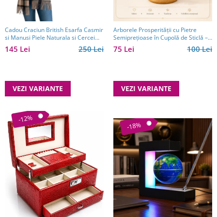
Cadou Craciun British Esarfa Casmir
Arborele Prosperității cu Pietre
si Manusi Piele Naturala si Cercei
Semiprețioase în Cupolă de Sticlă –
One Diamonds
14 cm
145 Lei
250 Lei
75 Lei
100 Lei
VEZI VARIANTE
VEZI VARIANTE
-12%
-18%