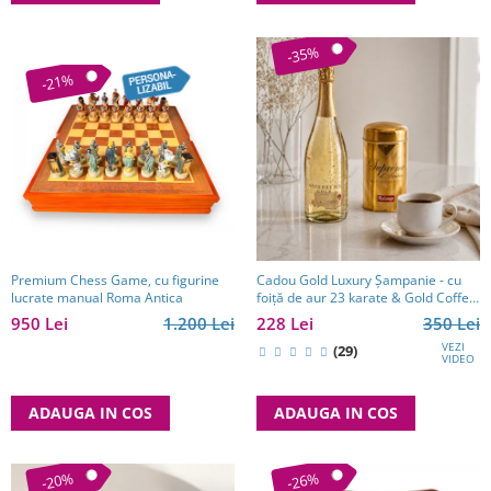
-35%
-21%
Premium Chess Game, cu figurine
Cadou Gold Luxury Şampanie - cu
lucrate manual Roma Antica
foiţă de aur 23 karate & Gold Coffee
- personalizabil
950 Lei
1.200 Lei
228 Lei
350 Lei
VEZI
(29)
VIDEO
ADAUGA IN COS
ADAUGA IN COS
-20%
-26%