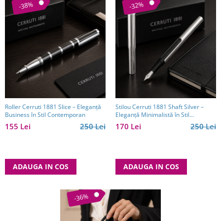
-38%
-32%
Roller Cerruti 1881 Slice – Eleganță
Stilou Cerruti 1881 Shaft Silver –
Business în Stil Contemporan
Eleganță Minimalistă în Stil
Executive
155 Lei
250 Lei
170 Lei
250 Lei
ADAUGA IN COS
ADAUGA IN COS
-36%