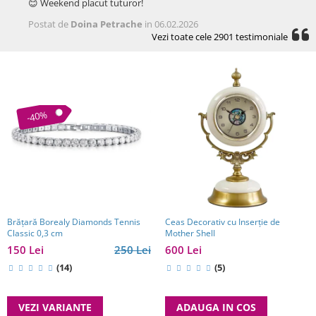
😊 Weekend placut tuturor!
Postat de
Doina Petrache
in 06.02.2026
Vezi toate cele 2901 testimoniale
-40%
Brăţară Borealy Diamonds Tennis
Ceas Decorativ cu Inserție de
Classic 0,3 cm
Mother Shell
150 Lei
250 Lei
600 Lei
(14)
(5)
VEZI VARIANTE
ADAUGA IN COS