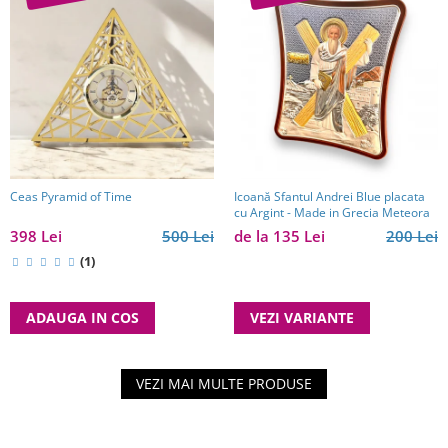
Ceas Pyramid of Time
Icoană Sfantul Andrei Blue placata
cu Argint - Made in Grecia Meteora
398 Lei
500 Lei
de la 135 Lei
200 Lei
(1)
ADAUGA IN COS
VEZI VARIANTE
VEZI MAI MULTE PRODUSE