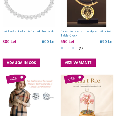
Reduceri
Cele mai noi
Cele mai vandute
Cele mai votate
Cu video
Set Cadou Colier & Cercei Hearts Ari
Ceas decorativ cu nisip artistic - Art
Table Clock
Pret
300 Lei
600 Lei
550 Lei
690 Lei
0 Lei - 100 Lei
(1)
100 Lei - 200 Lei
200 Lei - 300 Lei
ADAUGA IN COS
VEZI VARIANTE
300 Lei - 500 Lei
500 Lei - 1000 Lei
-42%
-25%
1000 Lei +