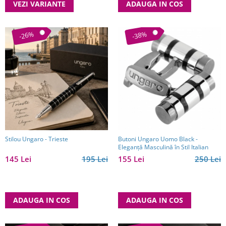
VEZI VARIANTE
ADAUGA IN COS
-26%
-38%
Stilou Ungaro - Trieste
Butoni Ungaro Uomo Black -
Eleganță Masculină în Stil Italian
145 Lei
195 Lei
155 Lei
250 Lei
ADAUGA IN COS
ADAUGA IN COS