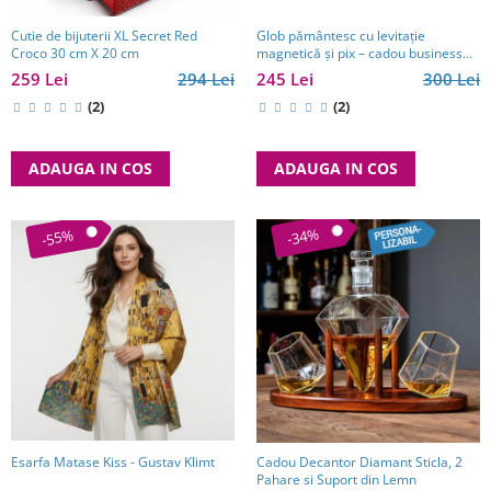
Glob pământesc cu levitație
Cutie de bijuterii XL Secret Red
magnetică și pix – cadou business
Croco 30 cm X 20 cm
pentru bărbați pasionați de
245 Lei
300 Lei
259 Lei
294 Lei
tehnologie și călătorii
(2)
(2)
ADAUGA IN COS
ADAUGA IN COS
-34%
-55%
Esarfa Matase Kiss - Gustav Klimt
Cadou Decantor Diamant Sticla, 2
Pahare si Suport din Lemn