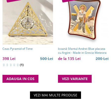
Ceas Pyramid of Time
Icoană Sfantul Andrei Blue placata
cu Argint - Made in Grecia Meteora
398 Lei
500 Lei
de la 135 Lei
200 Lei
(1)
ADAUGA IN COS
VEZI VARIANTE
VEZI MAI MULTE PRODUSE