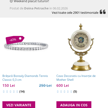
😊 Weekend placut tuturor!
Postat de
Doina Petrache
in 06.02.2026
Vezi toate cele 2901 testimoniale
-40%
Brăţară Borealy Diamonds Tennis
Ceas Decorativ cu Inserție de
Classic 0,3 cm
Mother Shell
150 Lei
250 Lei
600 Lei
(14)
(5)
VEZI VARIANTE
ADAUGA IN COS