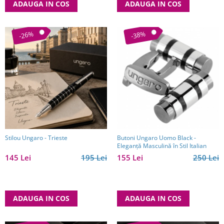
ADAUGA IN COS
ADAUGA IN COS
-26%
-38%
Stilou Ungaro - Trieste
Butoni Ungaro Uomo Black -
Eleganță Masculină în Stil Italian
145 Lei
195 Lei
155 Lei
250 Lei
ADAUGA IN COS
ADAUGA IN COS