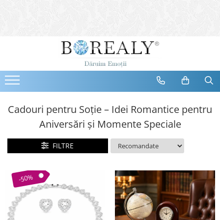
Bijuterii
Tipuri
Inele
Cercei
Bratari
Coliere
Cadouri pentru Soție – Idei Romantice pentru
Seturi
Aniversări și Momente Speciale
Brose
Tiare
FILTRE
Destinatari
Bijuterii Femei
-50%
Bijuterii Copii
Bijuterii Mirese
Selectii