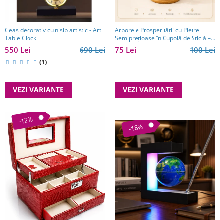
Ceas decorativ cu nisip artistic - Art
Arborele Prosperității cu Pietre
Table Clock
Semiprețioase în Cupolă de Sticlă –
14 cm
550 Lei
690 Lei
75 Lei
100 Lei
(1)
VEZI VARIANTE
VEZI VARIANTE
-12%
-18%