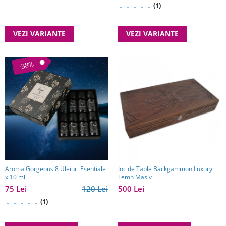
(1)
VEZI VARIANTE
VEZI VARIANTE
-38%
Aroma Gorgeous 8 Uleiuri Esentiale
Joc de Table Backgammon Luxury
x 10 ml
Lemn Masiv
75 Lei
120 Lei
500 Lei
(1)