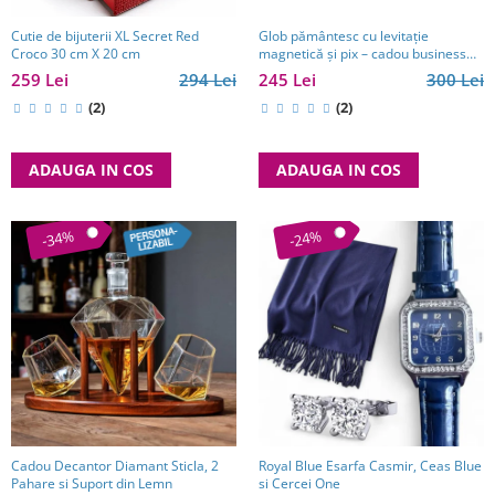
Glob pământesc cu levitație
Cutie de bijuterii XL Secret Red
magnetică și pix – cadou business
Croco 30 cm X 20 cm
pentru bărbați pasionați de
245 Lei
300 Lei
259 Lei
294 Lei
tehnologie și călătorii
(2)
(2)
ADAUGA IN COS
ADAUGA IN COS
-34%
-24%
Cadou Decantor Diamant Sticla, 2
Royal Blue Esarfa Casmir, Ceas Blue
Pahare si Suport din Lemn
si Cercei One