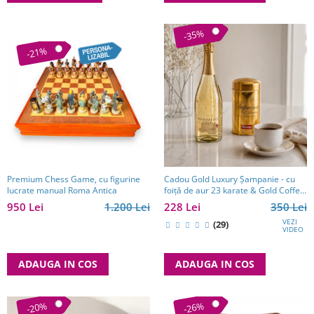
-35%
-21%
Premium Chess Game, cu figurine
Cadou Gold Luxury Şampanie - cu
lucrate manual Roma Antica
foiţă de aur 23 karate & Gold Coffee
- personalizabil
950 Lei
1.200 Lei
228 Lei
350 Lei
VEZI
(29)
VIDEO
ADAUGA IN COS
ADAUGA IN COS
-20%
-26%