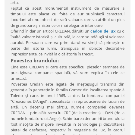
arta.
Faptul că acest monumental instrument de măsurare a
timpului este placat cu foiţă de aur subliniază caracterul
luxuriant al unui obiect de rară valoare, care va atribui un plus
de grandoare şi mister celor mai elegante interioare.
Oferind în dar un articol CREDAN, dăruiţi un
cadou de lux
cu o
înaltă valoare istorică şi culturală, la care se adăugă şi valoarea
aurului. Persoana care va primi darul va simţi că primeşte o
parte din istoria lumii, transpusă în obiecte decorative
impresionante, ce invită la o călătorie în trecut.
Povestea brandului:
Cine este CREDAN şi care este specificul pieselor semnate de
prestigioasa companie spaniolă, vă vom explica în cele ce
urmează.
Povestea Credan este legată de meşteşugul transmis din
generaţie în generaţie în familia Gomez din localitatea spaniolă
Toledo şi care, în anul 1965, a dus la fondarea companiei
“Creaciones D’Angel”, specializată în reproducerea de lucrări de
artă. Un deceniu mai târziu, numele companiei devenea
CREDAN – prin alăturarea lui CRE (de la creations) + DAN (de la
numele fondatorului, Angel). Schimbarea denumirii brand-ului a
fost însoţită de majore investiţii în tehnologie şi dezvoltarea
pieţei de desfacere, respectiv în magazine de lux, în cadrul