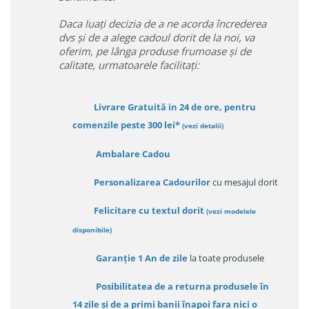
Daca luați decizia de a ne acorda încrederea
dvs și de a alege cadoul dorit de la noi, va
oferim, pe lânga produse frumoase și de
calitate, urmatoarele facilitați:
Livrare Gratuită in 24 de ore, pentru
comenzile peste 300 lei*
(vezi detalii)
Ambalare Cadou
Personalizarea Cadourilor
cu mesajul dorit
Felicitare cu textul dorit
(
vezi modelele
disponibile
)
Garanție
1 An de zile
la toate produsele
Posibilitatea de a returna produsele în
14 zile
și de a primi
banii înapoi fara nici o