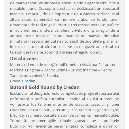
de maro-roşcat, iar picioarele acestuia prin eleganta strălucire a
metalului auriu. Deasupra acestuia se desfăşoară un spectacol
inedit al timpului, de jur împrejurul unui cadran zodiacal şi al
altuia clasic, numerotat cu numere arabe, pe fondul unor
ornamente de rară migală. Practic, trei cercuri metalice, suflate
în aur, definesc o sferă ce oferă privitorului privilegiul de a
admira toate detaliile lucrate manual de maeştrii timpului;
minutarul măsoară timpul neîncorsetat de suprafeţe plane, iar
în mijlocul acestui uluitor ceas se evidenţiază un cristal cu
tăieturi desăvârşite, sporind măreţia întregului obiect.
Detalii ceas:
Materiale: Lemn de esenţă nobilă, metal, cristal, aur 24 carate;
Mărime: Lungime – 20 cm; Lăţime – 20 cm; Înălţime – 14 cm;
Ţara de provenienţă: Spania;
Brand:
Credan
.
Butonii Gold Round by Credan
Exclusivismul designului este completat de preţiozitatea aurului
ce îmbracă suprafaţa butonilor – etalon al luxului suprem. Se
vor asorta foarte bine unui ac de cravată, ceasului şi unei
catarame de curea aurii, precum şi costumelor elegante negre,
bleu, bej sau maro, purtate alături de cămăşi cu manşete duble.
Totodată, ornamentaţiile tribale gravate pe suprafeţele
butonilor vor evidenţia personalitatea complexă a domnilor