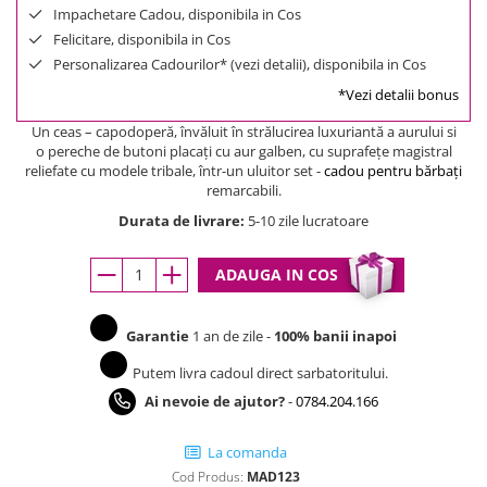
Impachetare Cadou, disponibila in Cos
Felicitare, disponibila in Cos
Personalizarea Cadourilor* (vezi detalii), disponibila in Cos
*Vezi detalii bonus
Un ceas – capodoperă, învăluit în strălucirea luxuriantă a aurului si
o
pereche de butoni placaţi cu aur galben, cu suprafeţe magistral
reliefate cu modele tribale,
într-un uluitor set -
cadou pentru bărbaţi
remarcabili.
Durata de livrare:
5-10 zile lucratoare
ADAUGA IN COS
Garantie
1 an de zile -
100% banii inapoi
Putem livra cadoul direct sarbatoritului.
Ai nevoie de ajutor?
-
0784.204.166
La comanda
Cod Produs:
MAD123