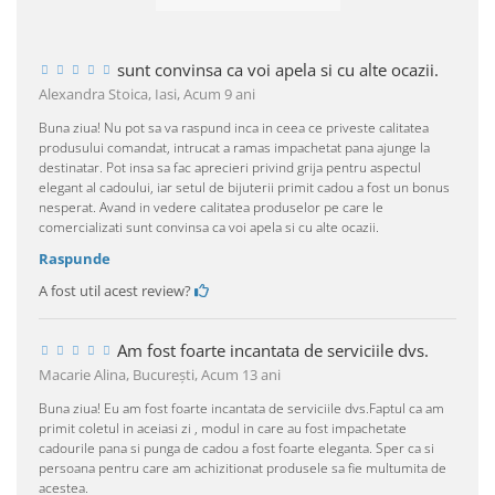
sunt convinsa ca voi apela si cu alte ocazii.
Alexandra Stoica, Iasi,
Acum 9 ani
Buna ziua! Nu pot sa va raspund inca in ceea ce priveste calitatea
produsului comandat, intrucat a ramas impachetat pana ajunge la
destinatar. Pot insa sa fac aprecieri privind grija pentru aspectul
elegant al cadoului, iar setul de bijuterii primit cadou a fost un bonus
nesperat. Avand in vedere calitatea produselor pe care le
comercializati sunt convinsa ca voi apela si cu alte ocazii.
Raspunde
A fost util acest review?
Am fost foarte incantata de serviciile dvs.
Macarie Alina, Bucureşti,
Acum 13 ani
Buna ziua! Eu am fost foarte incantata de serviciile dvs.Faptul ca am
primit coletul in aceiasi zi , modul in care au fost impachetate
cadourile pana si punga de cadou a fost foarte eleganta. Sper ca si
persoana pentru care am achizitionat produsele sa fie multumita de
acestea.