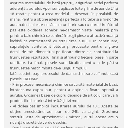
asprirea materialului de bază (cupru), asigurând astfel perfecta
aderenţă a aurului. Apoi, sunt aplicate foiţe şi fire de aur de 24 şi
18 carate pentru a crea modelul – desenat, în prealabil, de
mână. Pentru a obţine aderenţa perfectă a foiţelor şi a firelor de
aur, materialul este ciocănit cu un burin sau cu dorn. Următorul
pas este oxidarea zonelor ne-damaschinizate, realizată prin
printr-o baie chimică ce conferă întregii piese o atractivă nuanţă
închisă ce contrastează cu strălucirea aurului. În continuare,
suprafeţele aurite sunt bătute şi procesate pentru a grava
detalii de mici dimensiuni pe fiecare dintre ele, contribuind la
frumuseţea rezultatului final şi atribuind fiecărei piese în parte
unicitate. La final, piesele sunt lăcuite, pentru a le păstra
frumuseţea neschimbată de-a lungul timpului.
Iată, succint, paşii procesului de damaschinizare ce înnobilează
piesele CREDAN:
- Prin procese mecanice şi chimice se curăţă materialul de bază,
întotdeauna cupru pur, pentru a obţine o fixare optimă a
aurului. Grosimea bazei de cupru depinde de articolul care va fi
produs, fiind cuprinsă între 0,2 şi 1,4 mm.
- Al doilea pas implică încrustrarea aurului de 18K. Acesta se
obţine amestecând aur pur, de 24K, cu argint. Grosimea
stratului este de aproximativ 3 microni, aurul acesta are o
nuanţă discretă de verde deschis.
- După stratul de aur de 18K, se încrustează un strat de aur de