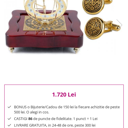
Reduceri
Cele mai noi
Cele mai vandute
Cele mai votate
Cu video
Pret
0 Lei - 100 Lei
100 Lei - 200 Lei
200 Lei - 300 Lei
300 Lei - 500 Lei
500 Lei - 1000 Lei
1000 Lei +
1.720 Lei
BONUS o Bijuterie/Cadou de 150 lei la fiecare achizitie de peste
500 lei. O alegi in cos.
CASTIGI
86
de puncte de fidelitate. 1 punct = 1 Lei
LIVRARE GRATUITA, in 24-48 de ore, peste 300 lei