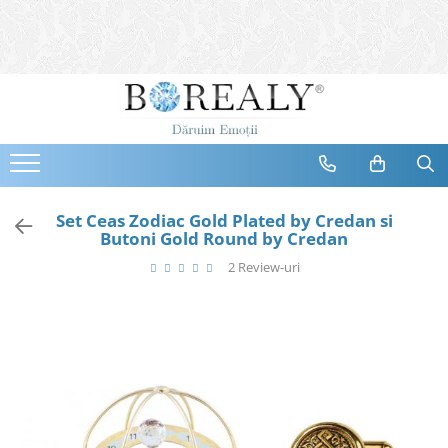
Bijuterii
Tipuri
Inele
Cercei
Bratari
Coliere
Set Ceas Zodiac Gold Plated by Credan si
Butoni Gold Round by Credan
Seturi
2 Review-uri
Brose
Tiare
Destinatari
Bijuterii Femei
Bijuterii Copii
Bijuterii Mirese
Selectii