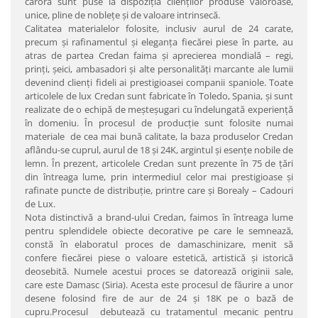
cărora sunt puse la dispoziţia clienţilor produse valoroase,
unice, pline de nobleţe şi de valoare intrinsecă.
Calitatea materialelor folosite, inclusiv aurul de 24 carate,
precum şi rafinamentul şi eleganţa fiecărei piese în parte, au
atras de partea Credan faima şi aprecierea mondială – regi,
prinţi, şeici, ambasadori şi alte personalităţi marcante ale lumii
devenind clienţi fideli ai prestigioasei companii spaniole. Toate
articolele de lux Credan sunt fabricate în Toledo, Spania, şi sunt
realizate de o echipă de meşteşugari cu îndelungată experienţă
în domeniu. În procesul de producţie sunt folosite numai
materiale de cea mai bună calitate, la baza produselor Credan
aflându-se cuprul, aurul de 18 şi 24K, argintul şi esenţe nobile de
lemn. În prezent, articolele Credan sunt prezente în 75 de ţări
din întreaga lume, prin intermediul celor mai prestigioase şi
rafinate puncte de distribuţie, printre care şi Borealy – Cadouri
de Lux.
Nota distinctivă a brand-ului Credan, faimos în întreaga lume
pentru splendidele obiecte decorative pe care le semnează,
constă în elaboratul proces de damaschinizare, menit să
confere fiecărei piese o valoare estetică, artistică şi istorică
deosebită. Numele acestui proces se datorează originii sale,
care este Damasc (Siria). Acesta este procesul de făurire a unor
desene folosind fire de aur de 24 şi 18K pe o bază de
cupru.Procesul debutează cu tratamentul mecanic pentru