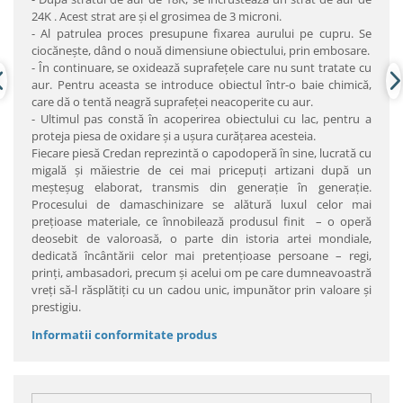
24K . Acest strat are şi el grosimea de 3 microni.
- Al patrulea proces presupune fixarea aurului pe cupru. Se
ciocăneşte, dând o nouă dimensiune obiectului, prin embosare.
- În continuare, se oxidează suprafeţele care nu sunt tratate cu
aur. Pentru aceasta se introduce obiectul într-o baie chimică,
care dă o tentă neagră suprafeţei neacoperite cu aur.
- Ultimul pas constă în acoperirea obiectului cu lac, pentru a
proteja piesa de oxidare şi a uşura curăţarea acesteia.
Fiecare piesă Credan reprezintă o capodoperă în sine, lucrată cu
migală şi măiestrie de cei mai pricepuţi artizani după un
meşteşug elaborat, transmis din generaţie în generaţie.
Procesului de damaschinizare se alătură luxul celor mai
preţioase materiale, ce înnobilează produsul finit – o operă
deosebit de valoroasă, o parte din istoria artei mondiale,
dedicată încântării celor mai pretenţioase persoane – regi,
prinţi, ambasadori, precum şi acelui om pe care dumneavoastră
vreţi să-l răsplătiţi cu un cadou unic, impunător prin valoare şi
prestigiu.
Informatii conformitate produs