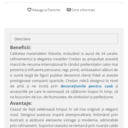
Adauga la Favorite
Cere informatii
Descriere
Beneficii:
Calitatea materialelor folosite, incluzând şi aurul de 24 carate,
rafinamentul şi eleganţa creaţiilor Credan au propulsat această
marcă de renume internaţional în rândul preferinţelor celor mai
potente şi influente persoane, regi, prinţi, ambasadori alături de
o sumă largă de figuri publice devenind clienţi fideli ai acestei
prestigioase companii spaniole. Credan ridică designul la nivel
de artă şi ne invită prin
decoraţiunile pentru casă
şi
accesoriile pe care le semnează să călătorim înapoi în timp, să
ne bucurăm de lux, de frumuseţe, de simboluri şi perfecţiune.
Avantaje:
Ceasul de faţă celebrează timpul în cel mai original şi elegant
mod. Designul acestuia inspiră atemporalitate, îmbinând prin
ilustraţii şi alcătuire elemente vintage şi moderne, admirabile
prin rafinament. Suportul ceasului se remarcă prin nuanţe calde