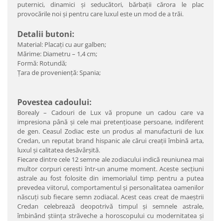
puternici, dinamici şi seducători, bărbaţii cărora le plac
provocările noi şi pentru care luxul este un mod de a trăi.
Detalii butoni:
Material: Placaţi cu aur galben;
Mărime: Diametru – 1,4 cm;
Formă: Rotundă;
Ţara de provenienţă: Spania;
Povestea cadoului:
Borealy – Cadouri de Lux vă propune un cadou care va
impresiona până şi cele mai pretenţioase persoane, indiferent
de gen. Ceasul Zodiac este un produs al manufacturii de lux
Credan, un reputat brand hispanic ale cărui creaţii îmbină arta,
luxul şi calitatea desăvârşită.
Fiecare dintre cele 12 semne ale zodiacului indică reuniunea mai
multor corpuri ceresti într-un anume moment. Aceste secţiuni
astrale au fost folosite din imemorialul timp pentru a putea
prevedea viitorul, comportamentul şi personalitatea oamenilor
născuţi sub fiecare semn zodiacal. Acest ceas creat de maeştrii
Credan celebrează deopotrivă timpul şi semnele astrale,
îmbinând ştiinţa străveche a horoscopului cu modernitatea şi