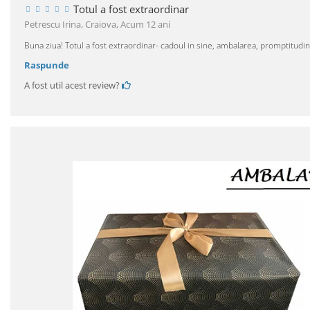
Totul a fost extraordinar
Petrescu Irina, Craiova,
Acum 12 ani
Buna ziua! Totul a fost extraordinar- cadoul in sine, ambalarea, promptitudin
Raspunde
A fost util acest review?