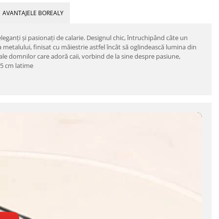
AVANTAJELE BOREALY
eleganţi şi pasionaţi de calarie. Designul chic, întruchipând câte un
 a metalului, finisat cu măiestrie astfel încât să oglindească lumina din
 ale domnilor care adoră caii, vorbind de la sine despre pasiune,
,5 cm latime