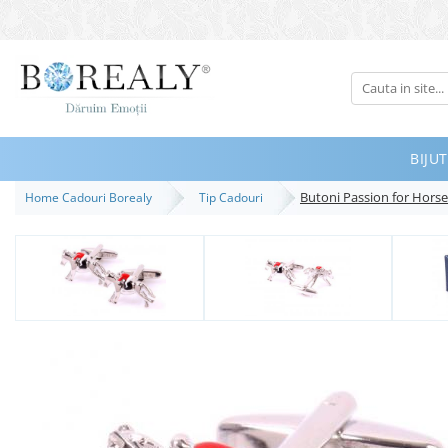
Bijuterii
Tipuri
Inele
BIJUT
Cercei
Butoni Passion for Hor
Home Cadouri Borealy
Tip Cadouri
Bratari
Coliere
Seturi
Brose
Tiare
Destinatari
Bijuterii Femei
Bijuterii Copii