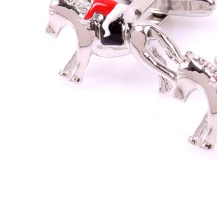
Bijuterii Mirese
Selectii
Reduceri
Cele mai noi
Cele mai vandute
Cele mai votate
Cu video
Pret
0 Lei - 100 Lei
100 Lei - 200 Lei
200 Lei - 300 Lei
300 Lei - 500 Lei
500 Lei - 1000 Lei
1000 Lei +