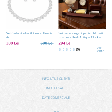
Set Cadou Colier & Cercei Hearts
Set birou elegant pentru bărbați
Ari
Business Desk Antique Clock –
cadou premium pentru șef, soț
300 Lei
600 Lei
294 Lei
sau partener de afaceri
VEZI
(5)
VIDEO
INFO UTILE CLIENTI
INFO LEGALE
DATE COMERCIALE