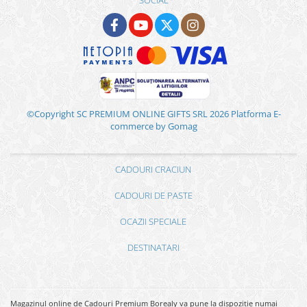
SOCIAL
©Copyright SC PREMIUM ONLINE GIFTS SRL 2026
Platforma E-
commerce by Gomag
CADOURI CRACIUN
CADOURI DE PASTE
OCAZII SPECIALE
DESTINATARI
Magazinul online de Cadouri Premium Borealy va pune la dispozitie numai