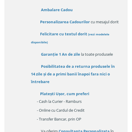
Ambalare Cadou
Personalizarea Cadourilor
cu mesajul dorit
Felicitare cu textul dorit
(
vezi modelele
disponibile
)
Garanție
1 An de zile
la toate produsele
Posibilitatea de a returna produsele în
14 zile
și de a primi
banii înapoi fara nici o
întrebare
Platești Ușor
, cum preferi
- Cash la Curier - Ramburs
- Online cu Cardul de Credit
- Transfer Bancar, prin OP
Va oferim
Consultanța Personalizata
în