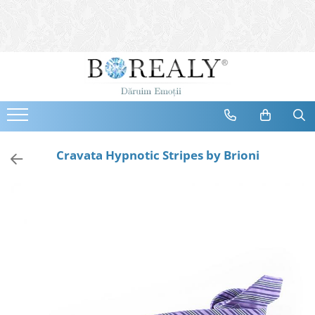
Bijuterii
Tipuri
Inele
Cercei
Bratari
Coliere
Cravata Hypnotic Stripes by Brioni
Seturi
Brose
Tiare
Destinatari
Bijuterii Femei
Bijuterii Copii
Bijuterii Mirese
Selectii