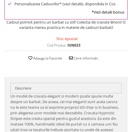
Personalizarea Cadourilor* (vezi detalii), disponibila in Cos
*Vezi detalii bonus
Cadoul potrivit pentru un barbat cu stil! Colectia de cravate Brioni! O
varianta mereu practica in materie de cadouri barbati!
Stoc epuizat
Cod Produs:
IUN023
Adauga la Favorite
Cere informatii
Descriere
Un model de cravata elegant si modern poate spune multe
despre un barbat. De aceea, cei mai eleganti sunt aceia carora
nu le este teama sa isi exprime propriul stil chiar si in business,
prin alegerea unor modele mai deosebite. Cravata Hypnotic
Stripes este creata special pentru gustul acestora. Ea este din
matase 100%, handmade; ideal de purtat cu o camasa
uni
. Nu
uitati insa ca tesaturile trebuie asortate cu unele de aceeasi