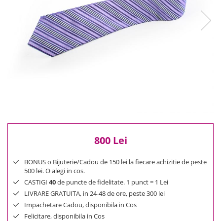
Reduceri
Cele mai noi
Cele mai vandute
Cele mai votate
Cu video
Pret
0 Lei - 100 Lei
100 Lei - 200 Lei
200 Lei - 300 Lei
300 Lei - 500 Lei
500 Lei - 1000 Lei
800 Lei
1000 Lei +
BONUS o Bijuterie/Cadou de 150 lei la fiecare achizitie de peste
500 lei. O alegi in cos.
CASTIGI
40
de puncte de fidelitate. 1 punct = 1 Lei
LIVRARE GRATUITA, in 24-48 de ore, peste 300 lei
Impachetare Cadou, disponibila in Cos
Felicitare, disponibila in Cos