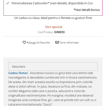
Personalizarea Cadourilor* (vezi detalii), disponibila in Cos
*Vezi detalii bonus
Un cadou cu clasa, ideal pentru o femeie cu gusturi fine!
Stoc epuizat
Cod Produs:
IUN033
Adauga la Favorite
Cere informatii
Descriere
Cadou femei
- Asocierea rozului cu griul este una dintre cele
mai elegante si deosebite combinatii intr-o tinuta vestimentara.
De aceea, din start aceasta esarfa va impresiona prin culorile
alese si stilul rafinat. In plus, tesatura sa fina, din matase, va
conferi eleganta celei care o poarta, aducand o nota de
originalitate vestimentatiei. Pe margine, modelul are desenat
imaginea unei cureluse fine, gri , care se prinde intr-un colt cu o
catarama inscriptionata "Gucci".