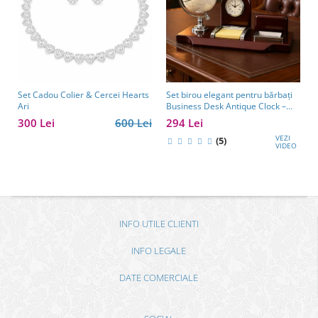
Set Cadou Colier & Cercei Hearts
Set birou elegant pentru bărbați
Ari
Business Desk Antique Clock –
cadou premium pentru șef, soț
300 Lei
600 Lei
294 Lei
sau partener de afaceri
VEZI
(5)
VIDEO
INFO UTILE CLIENTI
INFO LEGALE
DATE COMERCIALE