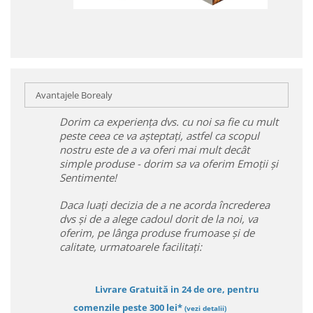
Avantajele Borealy
Dorim ca experiența dvs. cu noi sa fie cu mult
peste ceea ce va așteptați, astfel ca scopul
nostru este de a va oferi mai mult decât
simple produse - dorim sa va oferim Emoții și
Sentimente!
Daca luați decizia de a ne acorda încrederea
dvs și de a alege cadoul dorit de la noi, va
oferim, pe lânga produse frumoase și de
calitate, urmatoarele facilitați:
Livrare Gratuită in 24 de ore, pentru
comenzile peste 300 lei*
(vezi detalii)