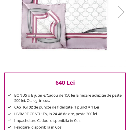
Reduceri
Cele mai noi
Cele mai vandute
Cele mai votate
Cu video
Pret
0 Lei - 100 Lei
100 Lei - 200 Lei
200 Lei - 300 Lei
300 Lei - 500 Lei
500 Lei - 1000 Lei
640 Lei
1000 Lei +
BONUS o Bijuterie/Cadou de 150 lei la fiecare achizitie de peste
500 lei. O alegi in cos.
CASTIGI
32
de puncte de fidelitate. 1 punct = 1 Lei
LIVRARE GRATUITA, in 24-48 de ore, peste 300 lei
Impachetare Cadou, disponibila in Cos
Felicitare, disponibila in Cos