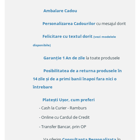
Ambalare Cadou
Personalizarea Cadourilor
cu mesajul dorit
Felicitare cu textul dorit
(
vezi modelele
disponibile
)
Garanție
1 An de zile
la toate produsele
Posibilitatea de a returna produsele în
14 zile
și de a primi
banii înapoi fara nici o
întrebare
Platești Ușor
, cum preferi
- Cash la Curier - Ramburs
- Online cu Cardul de Credit
- Transfer Bancar, prin OP
Va oferim
Consultanța Personalizata
în