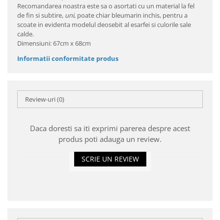
Recomandarea noastra este sa o asortati cu un material la fel
de fin si subtire,
uni
, poate chiar bleumarin inchis, pentru a
scoate in evidenta modelul deosebit al esarfei si culorile sale
calde.
Dimensiuni: 67cm x 68cm
Informatii conformitate produs
Review-uri
(0)
Daca doresti sa iti exprimi parerea despre acest
produs poti adauga un review.
SCRIE UN REVIEW