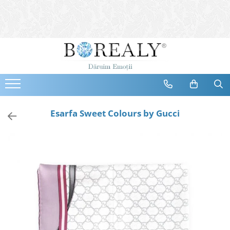
Bijuterii
Tipuri
Inele
Cercei
Bratari
Coliere
Esarfa Sweet Colours by Gucci
Seturi
Brose
Tiare
Destinatari
Bijuterii Femei
Bijuterii Copii
Bijuterii Mirese
Selectii