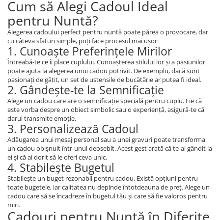
Cum să Alegi Cadoul Ideal
pentru Nuntă?
Alegerea cadoului perfect pentru nuntă poate părea o provocare, dar
cu câteva sfaturi simple, poți face procesul mai ușor:
1. Cunoaște Preferințele Mirilor
Întreabă-te ce îi place cuplului. Cunoașterea stilului lor și a pasiunilor
poate ajuta la alegerea unui cadou potrivit. De exemplu, dacă sunt
pasionați de gătit, un set de ustensile de bucătărie ar putea fi ideal.
2. Gândește-te la Semnificație
Alege un cadou care are o semnificație specială pentru cuplu. Fie că
este vorba despre un obiect simbolic sau o experiență, asigură-te că
darul transmite emoție.
3. Personalizează Cadoul
Adăugarea unui mesaj personal sau a unei gravuri poate transforma
un cadou obișnuit într-unul deosebit. Acest gest arată că te-ai gândit la
ei și că ai dorit să le oferi ceva unic.
4. Stabilește Bugetul
Stabilește un buget rezonabil pentru cadou. Există opțiuni pentru
toate bugetele, iar calitatea nu depinde întotdeauna de preț. Alege un
cadou care să se încadreze în bugetul tău și care să fie valoros pentru
miri.
Cadouri pentru Nuntă în Diferite