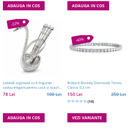
ADAUGA IN COS
ADAUGA IN COS
-22%
-40%
Brăţară Borealy Diamonds Tennis
Lebădă argintată cu 6 lingurițe –
Classic 0,3 cm
cadou elegant pentru casă și ocazii
speciale
150 Lei
250 Lei
78 Lei
100 Lei
(14)
VEZI VARIANTE
ADAUGA IN COS