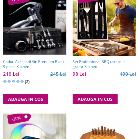
Cadou Accesorii Vin Premium Black
Set Professional BBQ ustensile
9 piese Kitchen
gratar Kitchen
210 Lei
245 Lei
98 Lei
190 Lei
(2)
ADAUGA IN COS
ADAUGA IN COS
-20%