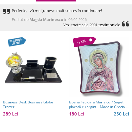
Perfecte, vă mulțumesc, mult succes în continuare!
Postat de
Magda Marinescu
in 06.02.2026
Vezi toate cele 2901 testimoniale
-28%
Business Desk Business Globe
Icoana Fecioara Maria cu 7 Săgeți
Trotter
placată cu argint – Made in Grecia –
16 x 20 cm:
289 Lei
180 Lei
250 Lei