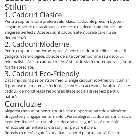
Stiluri
1. Cadouri Clasice
Pentru cuplurile care preferă stilul clasic, cadourile precum bijuterii
elegante, seturi de tacâmuri sau obiecte de decor tradiționale sunt
alegerea perfectă. Acestea sunt cadouri atemporale care nu se
demodează.
2. Cadouri Moderne
Pentru cuplurile moderne, optează pentru cadouri inedite, cum ar fi
gadgeturi tehnologice, obiecte de artă contemporană sau decoruri
minimaliste. Aceste cadouri reflectă stilul de viață contemporan și sunt
foarte apreciate.
3. Cadouri Eco-Friendly
Dacă mirii sunt pasionați de mediu, alege cadouri eco-friendly, cum ar
fi produse din materiale reciclate, plante sau accesorii durabile. Aceste
cadouri demonstrează responsabilitate socială și respect pentru
natură.
Concluzie
Alegerea cadourilor pentru nuntă este o oportunitate de a sărbători
dragostea și angajamentul mirilor. Fie că alegi un cadou personalizat, o
experiență unică sau un obiect decorativ, asigură-te că darul tău
reflectă sentimentele tale și sprijinul pe care îl oferi.
Borealy.ro oferă o gamă variată de cadouri pentru nuntă, fiecare