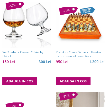
-50%
-21%
Premium Chess Game, cu figurine
Set 2 pahare Cognac Cristal by
lucrate manual Roma Antica
Chinelli
950 Lei
1.200 Lei
150 Lei
300 Lei
ADAUGA IN COS
ADAUGA IN COS
-35%
-18%