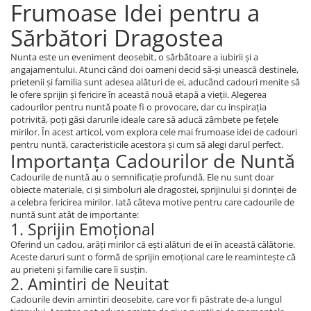
Frumoase Idei pentru a
Sărbători Dragostea
Nunta este un eveniment deosebit, o sărbătoare a iubirii și a
angajamentului. Atunci când doi oameni decid să-și unească destinele,
prietenii și familia sunt adesea alături de ei, aducând cadouri menite să
le ofere sprijin și fericire în această nouă etapă a vieții. Alegerea
cadourilor pentru nuntă poate fi o provocare, dar cu inspirația
potrivită, poți găsi darurile ideale care să aducă zâmbete pe fețele
mirilor. În acest articol, vom explora cele mai frumoase idei de cadouri
pentru nuntă, caracteristicile acestora și cum să alegi darul perfect.
Importanța Cadourilor de Nuntă
Cadourile de nuntă au o semnificație profundă. Ele nu sunt doar
obiecte materiale, ci și simboluri ale dragostei, sprijinului și dorinței de
a celebra fericirea mirilor. Iată câteva motive pentru care cadourile de
nuntă sunt atât de importante:
1. Sprijin Emoțional
Oferind un cadou, arăți mirilor că ești alături de ei în această călătorie.
Aceste daruri sunt o formă de sprijin emoțional care le reamintește că
au prieteni și familie care îi susțin.
2. Amintiri de Neuitat
Cadourile devin amintiri deosebite, care vor fi păstrate de-a lungul