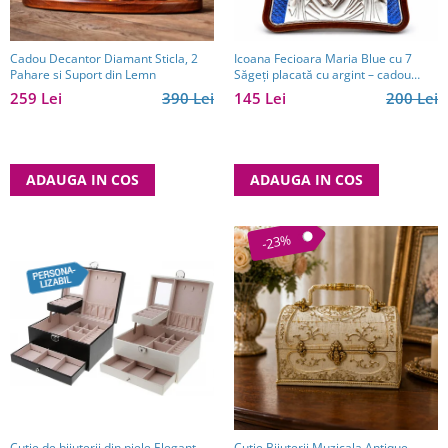
Cadou Decantor Diamant Sticla, 2
Icoana Fecioara Maria Blue cu 7
Pahare si Suport din Lemn
Săgeți placată cu argint – cadou
spiritual pentru familie - Made in
259 Lei
390 Lei
145 Lei
200 Lei
Grecia - 12,5 x 15,5 cm
ADAUGA IN COS
ADAUGA IN COS
-23%
Cutie de bijuterii din piele Elegant
Cutie Bijuterii Muzicala Antique