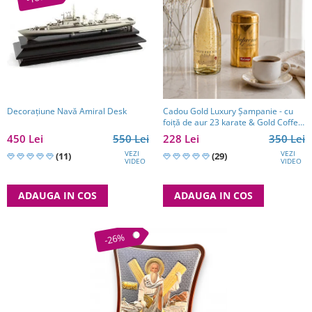
Decoraţiune Navă Amiral Desk
Cadou Gold Luxury Şampanie - cu
foiţă de aur 23 karate & Gold Coffee
- personalizabil
450 Lei
550 Lei
228 Lei
350 Lei
VEZI
VEZI
(11)
(29)
VIDEO
VIDEO
ADAUGA IN COS
ADAUGA IN COS
-26%