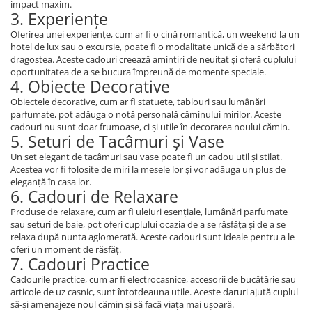
impact maxim.
3. Experiențe
Oferirea unei experiențe, cum ar fi o cină romantică, un weekend la un
hotel de lux sau o excursie, poate fi o modalitate unică de a sărbători
dragostea. Aceste cadouri creează amintiri de neuitat și oferă cuplului
oportunitatea de a se bucura împreună de momente speciale.
4. Obiecte Decorative
Obiectele decorative, cum ar fi statuete, tablouri sau lumânări
parfumate, pot adăuga o notă personală căminului mirilor. Aceste
cadouri nu sunt doar frumoase, ci și utile în decorarea noului cămin.
5. Seturi de Tacâmuri și Vase
Un set elegant de tacâmuri sau vase poate fi un cadou util și stilat.
Acestea vor fi folosite de miri la mesele lor și vor adăuga un plus de
eleganță în casa lor.
6. Cadouri de Relaxare
Produse de relaxare, cum ar fi uleiuri esențiale, lumânări parfumate
sau seturi de baie, pot oferi cuplului ocazia de a se răsfăța și de a se
relaxa după nunta aglomerată. Aceste cadouri sunt ideale pentru a le
oferi un moment de răsfăț.
7. Cadouri Practice
Cadourile practice, cum ar fi electrocasnice, accesorii de bucătărie sau
articole de uz casnic, sunt întotdeauna utile. Aceste daruri ajută cuplul
să-și amenajeze noul cămin și să facă viața mai ușoară.