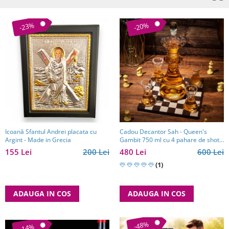
-23%
-20%
Icoană Sfantul Andrei placata cu
Cadou Decantor Sah - Queen's
Argint - Made in Grecia
Gambit 750 ml cu 4 pahare de shot
Kitchen
155 Lei
200 Lei
480 Lei
600 Lei
(1)
ADAUGA IN COS
ADAUGA IN COS
-48%
-14%