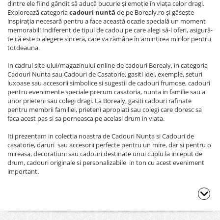
dintre ele fiind gândit să aducă bucurie și emoție în viața celor dragi.
Explorează categoria
cadouri nuntă
de pe Borealy.ro și găsește
inspirația necesară pentru a face această ocazie specială un moment
memorabil! Indiferent de tipul de cadou pe care alegi să-l oferi, asigură-
te că este o alegere sinceră, care va rămâne în amintirea mirilor pentru
totdeauna.
In cadrul site-ului/magazinului online de cadouri Borealy, in categoria
Cadouri Nunta sau Cadouri de Casatorie, gasiti idei, exemple, seturi
luxoase sau accesorii simbolice si sugestii de cadouri frumose, cadouri
pentru evenimente speciale precum casatoria, nunta in familie sau a
unor prieteni sau colegi dragi. La Borealy, gasiti cadouri rafinate
pentru membrii familiei, prieteni apropiati sau colegi care doresc sa
faca acest pas si sa porneasca pe acelasi drum in viata.
Iti prezentam in colectia noastra de Cadouri Nunta si Cadouri de
casatorie, daruri sau accesorii perfecte pentru un mire, dar si pentru o
mireasa, decoratiuni sau cadouri destinate unui cuplu la inceput de
drum, cadouri originale si personalizabile in ton cu acest eveniment
important.