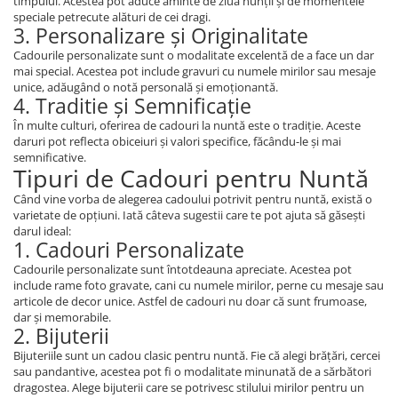
timpului. Acestea pot aduce aminte de ziua nunții și de momentele
speciale petrecute alături de cei dragi.
3. Personalizare și Originalitate
Cadourile personalizate sunt o modalitate excelentă de a face un dar
mai special. Acestea pot include gravuri cu numele mirilor sau mesaje
unice, adăugând o notă personală și emoționantă.
4. Traditie și Semnificație
În multe culturi, oferirea de cadouri la nuntă este o tradiție. Aceste
daruri pot reflecta obiceiuri și valori specifice, făcându-le și mai
semnificative.
Tipuri de Cadouri pentru Nuntă
Când vine vorba de alegerea cadoului potrivit pentru nuntă, există o
varietate de opțiuni. Iată câteva sugestii care te pot ajuta să găsești
darul ideal:
1. Cadouri Personalizate
Cadourile personalizate sunt întotdeauna apreciate. Acestea pot
include rame foto gravate, cani cu numele mirilor, perne cu mesaje sau
articole de decor unice. Astfel de cadouri nu doar că sunt frumoase,
dar și memorabile.
2. Bijuterii
Bijuteriile sunt un cadou clasic pentru nuntă. Fie că alegi brățări, cercei
sau pandantive, acestea pot fi o modalitate minunată de a sărbători
dragostea. Alege bijuterii care se potrivesc stilului mirilor pentru un