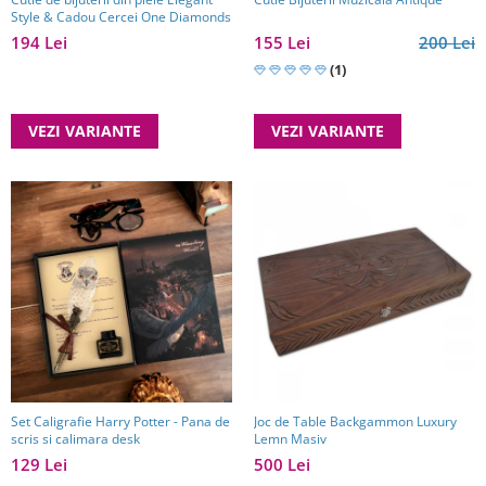
Style & Cadou Cercei One Diamonds
194 Lei
155 Lei
200 Lei
(1)
VEZI VARIANTE
VEZI VARIANTE
Set Caligrafie Harry Potter - Pana de
Joc de Table Backgammon Luxury
scris si calimara desk
Lemn Masiv
129 Lei
500 Lei