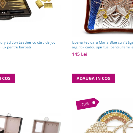
xury Edition Leather cu cărți de joc
Icoana Fecioara Maria Blue cu 7 Săge
 lux pentru bărbați
argint – cadou spiritual pentru famili
Grecia - 12,5 x 15,5 cm
145 Lei
N COS
ADAUGA IN COS
-28%