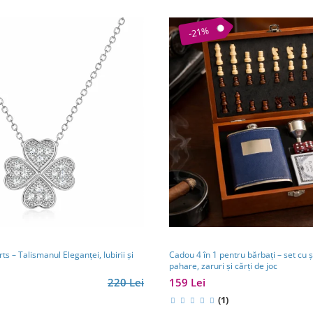
-21%
ts – Talismanul Eleganței, Iubirii și
Cadou 4 în 1 pentru bărbați – set cu șa
pahare, zaruri și cărți de joc
220 Lei
159 Lei
(1)