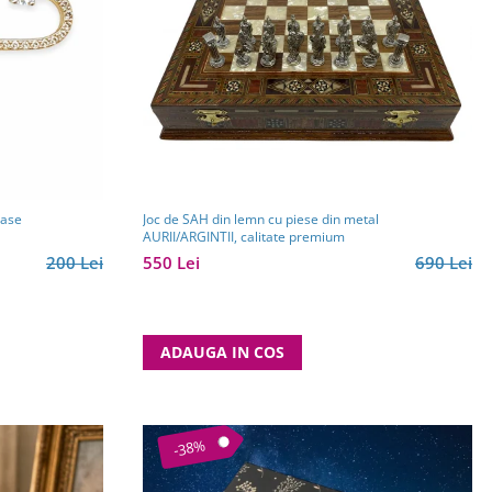
Joc de SAH din lemn cu piese din metal
tase
AURII/ARGINTII, calitate premium
550 Lei
690 Lei
200 Lei
ADAUGA IN COS
-38%