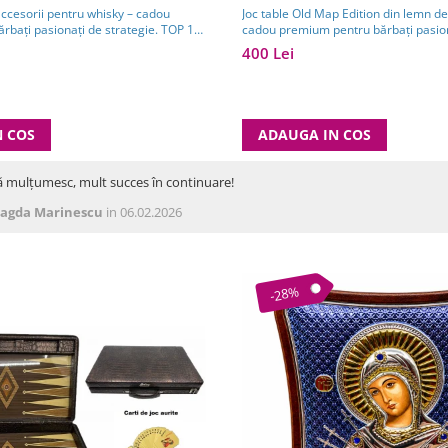
Joc table Old Map Edition din lemn de 
accesorii pentru whisky – cadou
cadou premium pentru bărbați pasion
ărbați pasionați de strategie. TOP 10
clasice
400 Lei
ADAUGA IN COS
N COS
ă mulțumesc, mult succes în continuare!
agda Marinescu
in 06.02.2026
-28%