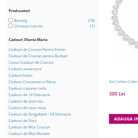
Bijuterii Mirese
Selectii
Producatori
Reduceri
Borealy
(70)
Christian Lacroix
(1)
Cele mai noi
Cele mai vandute
Cadouri Sfanta Maria
Cele mai votate
Cadouri de Craciun Pentru Femei
Cadouri de Craciun pentru Barbati
Cu video
Cosuri Cadouri de Craciun
Pret
Cadouri aniversare
Cadouri botez
0 Lei - 100 Lei
Set Cadou Colier
Cadouri Constantin si Elena
100 Lei - 200 Lei
Cadouri cununie civila
300 Lei
Cadouri de 14 Februarie
200 Lei - 300 Lei
Cadouri de anul nou
300 Lei - 500 Lei
Cadouri de casa noua
Cadouri de Dragobete - 24 februarie
500 Lei - 1000 Lei
ADAUGA I
Cadouri de Florii
1000 Lei +
Cadouri de Mos Craciun
Cadouri de Mos Nicolae