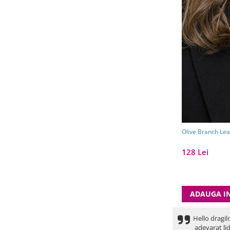
Olive Branch Le
128 Lei
ADAUGA I
Hello dragil
adevarat lid