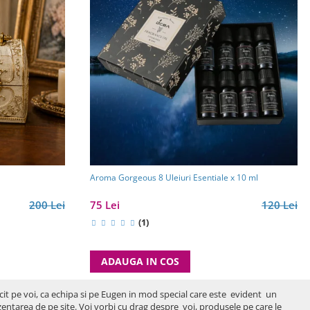
Aroma Gorgeous 8 Uleiuri Esentiale x 10 ml
200 Lei
75 Lei
120 Lei
(1)
ADAUGA IN COS
icit pe voi, ca echipa si pe Eugen in mod special care este evident un
rezentarea de pe site. Voi vorbi cu drag despre voi, produsele pe care le