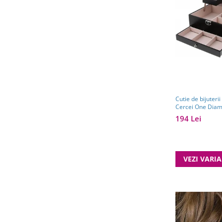
Cutie de bijuteri
Cercei One Dia
194 Lei
VEZI VARI