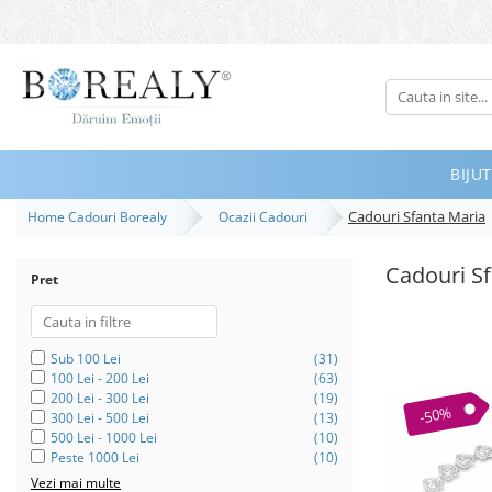
Bijuterii
Tipuri
Inele
BIJUT
Cercei
Cadouri Sfanta Maria
Home Cadouri Borealy
Ocazii Cadouri
Bratari
Coliere
Cadouri S
Pret
Seturi
Brose
Tiare
Sub 100 Lei
(31)
100 Lei - 200 Lei
(63)
Destinatari
200 Lei - 300 Lei
(19)
-50%
300 Lei - 500 Lei
(13)
Bijuterii Femei
500 Lei - 1000 Lei
(10)
Peste 1000 Lei
(10)
Bijuterii Copii
Vezi mai multe