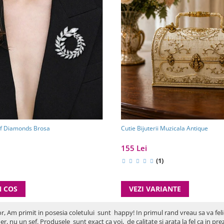
af Diamonds Brosa
Cutie Bijuterii Muzicala Antique
155 Lei
(1)
N COS
VEZI VARIANTE
or, Am primit in posesia coletului sunt happy! In primul rand vreau sa va fel
er, nu un sef. Produsele sunt exact ca voi, de calitate si arata la fel ca in p