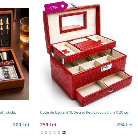
-12%
h, sticlă,
Cutie de bijuterii XL Secret Red Croco 30 cm X 20 cm
200 Lei
259 Lei
294 Lei
(2)