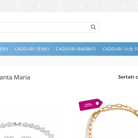
ERII
CADOURI FEMEI
CADOURI BARBATI
CADOURI SUB 10
fanta Maria
Sortati c
-28%