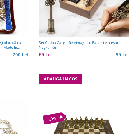
ți placată cu
Set Cadou Caligrafie Vintage cu Pana si Accesorii -
e - Made in
Negru - Gri
200 Lei
65 Lei
95 Lei
ADAUGA IN COS
-20%