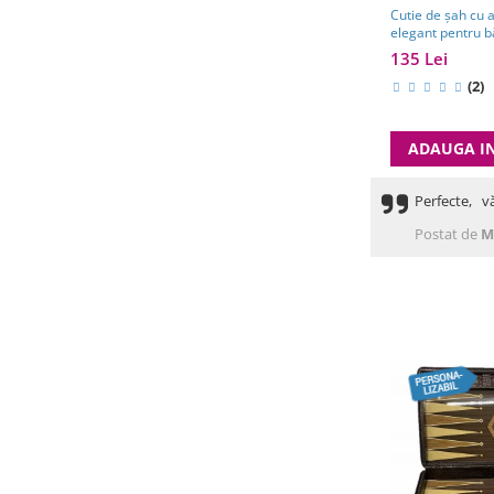
Cutie de șah cu 
elegant pentru b
Cadouri Barbati
135 Lei
(2)
ADAUGA I
Perfecte, v
Postat de
M