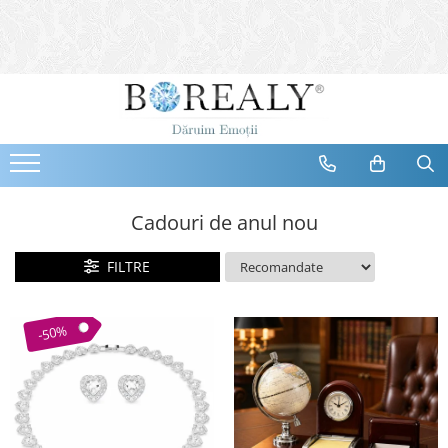
Bijuterii
Tipuri
Inele
Cercei
Bratari
Coliere
Cadouri de anul nou
Seturi
FILTRE
Brose
Tiare
Destinatari
-50%
Bijuterii Femei
Bijuterii Copii
Bijuterii Mirese
Selectii