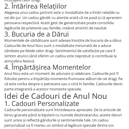
2. Întărirea Relațiilor
Alegerea unui cadou potrivit este o modalitate de a întări relațiile cu
cei din jur. Un cadou gândit cu atenție arată că ne pasă și că apreciem
persoana respectivă. Acest gest de generozitate poate consolida
legăturile de prietenie sau familie, creând amintiri de neuitat.
3. Bucuria de a Dărui
Momentele de sărbătoare sunt adesea însoțite de bucuria de a dărui.
Cadourile de Anul Nou sunt o modalitate minunată de a aduce
zâmbete pe fețele celor dragi. Sentimentul de satisfacție pe care îl
simțim atunci când oferim un cadou este neprețuit și contribuie la
atmosfera festivă.
4. Împărtășirea Momentelor
Anul Nou este un moment de adunare și celebrare. Cadourile pot fi
folosite pentru a împărtăși momente frumoase alături de cei dragi, fie
că este vorba despre o petrecere sau o cină în familie. Cadourile devin
parte integrantă a acestor momente speciale.
Idei de Cadouri de Anul Nou
1. Cadouri Personalizate
Cadourile personalizate sunt întotdeauna apreciate. De la articole de
birou gravate până la bijuterii cu numele destinatarului, aceste daruri
sunt unice și reflectă gândurile și sentimentele tale. Un cadou
personalizat va fi mereu un simbol al legăturii speciale dintre voi.