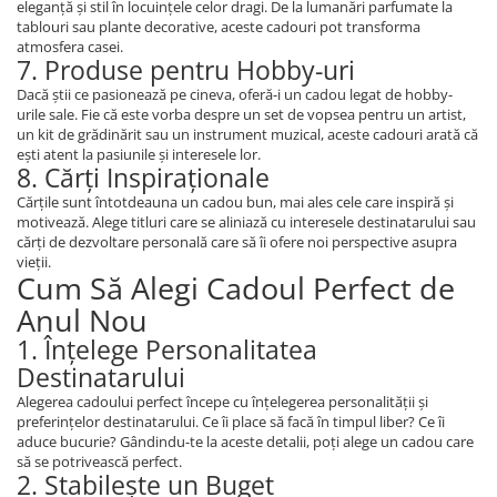
eleganță și stil în locuințele celor dragi. De la lumanări parfumate la
tablouri sau plante decorative, aceste cadouri pot transforma
atmosfera casei.
7. Produse pentru Hobby-uri
Dacă știi ce pasionează pe cineva, oferă-i un cadou legat de hobby-
urile sale. Fie că este vorba despre un set de vopsea pentru un artist,
un kit de grădinărit sau un instrument muzical, aceste cadouri arată că
ești atent la pasiunile și interesele lor.
8. Cărți Inspiraționale
Cărțile sunt întotdeauna un cadou bun, mai ales cele care inspiră și
motivează. Alege titluri care se aliniază cu interesele destinatarului sau
cărți de dezvoltare personală care să îi ofere noi perspective asupra
vieții.
Cum Să Alegi Cadoul Perfect de
Anul Nou
1. Înțelege Personalitatea
Destinatarului
Alegerea cadoului perfect începe cu înțelegerea personalității și
preferințelor destinatarului. Ce îi place să facă în timpul liber? Ce îi
aduce bucurie? Gândindu-te la aceste detalii, poți alege un cadou care
să se potrivească perfect.
2. Stabilește un Buget