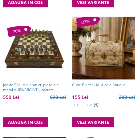
ADAUGA IN COS
VEZI VARIANTE
-23%
-20%
Joc de SAH din lemn cu piese din
Cutie Bijuterii Muzicala Antique
metal AURII/ARGINTII, calitate
premium
550 Lei
690 Lei
155 Lei
200 Lei
(1)
ADAUGA IN COS
VEZI VARIANTE