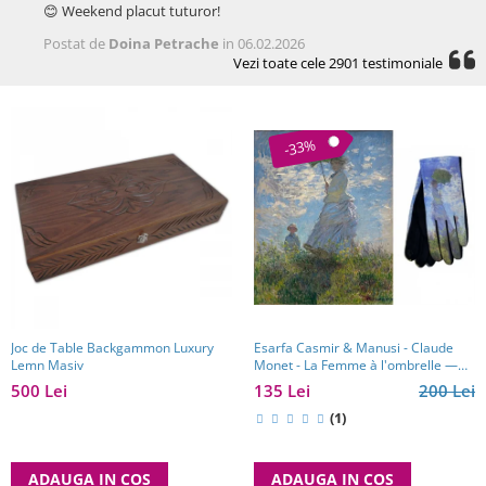
😊 Weekend placut tuturor!
Postat de
Doina Petrache
in 06.02.2026
Vezi toate cele 2901 testimoniale
-33%
Joc de Table Backgammon Luxury
Esarfa Casmir & Manusi - Claude
Lemn Masiv
Monet - La Femme à l'ombrelle —
Madame Monet et son fils
500 Lei
135 Lei
200 Lei
(1)
ADAUGA IN COS
ADAUGA IN COS