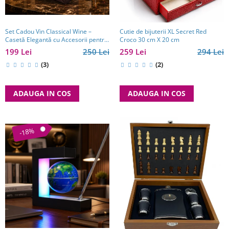
Set Cadou Vin Classical Wine –
Cutie de bijuterii XL Secret Red
Casetă Elegantă cu Accesorii pentru
Croco 30 cm X 20 cm
Vin
199 Lei
250 Lei
259 Lei
294 Lei
(3)
(2)
ADAUGA IN COS
ADAUGA IN COS
-18%