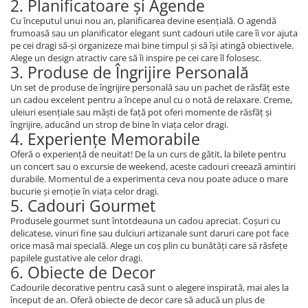
2. Planificatoare și Agende
Cu începutul unui nou an, planificarea devine esențială. O agendă
frumoasă sau un planificator elegant sunt cadouri utile care îi vor ajuta
pe cei dragi să-și organizeze mai bine timpul și să își atingă obiectivele.
Alege un design atractiv care să îi inspire pe cei care îl folosesc.
3. Produse de Îngrijire Personală
Un set de produse de îngrijire personală sau un pachet de răsfăț este
un cadou excelent pentru a începe anul cu o notă de relaxare. Creme,
uleiuri esențiale sau măști de față pot oferi momente de răsfăț și
îngrijire, aducând un strop de bine în viața celor dragi.
4. Experiențe Memorabile
Oferă o experiență de neuitat! De la un curs de gătit, la bilete pentru
un concert sau o excursie de weekend, aceste cadouri creează amintiri
durabile. Momentul de a experimenta ceva nou poate aduce o mare
bucurie și emoție în viața celor dragi.
5. Cadouri Gourmet
Produsele gourmet sunt întotdeauna un cadou apreciat. Coșuri cu
delicatese, vinuri fine sau dulciuri artizanale sunt daruri care pot face
orice masă mai specială. Alege un coș plin cu bunătăți care să răsfețe
papilele gustative ale celor dragi.
6. Obiecte de Decor
Cadourile decorative pentru casă sunt o alegere inspirată, mai ales la
început de an. Oferă obiecte de decor care să aducă un plus de