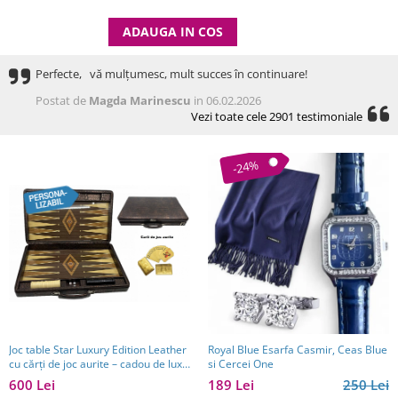
ADAUGA IN COS
Perfecte, vă mulțumesc, mult succes în continuare!
Postat de
Magda Marinescu
in 06.02.2026
Vezi toate cele 2901 testimoniale
-24%
Joc table Star Luxury Edition Leather
Royal Blue Esarfa Casmir, Ceas Blue
cu cărți de joc aurite – cadou de lux
si Cercei One
pentru bărbați
600 Lei
189 Lei
250 Lei