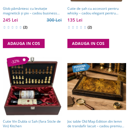
Glob pământesc cu levitație
Cutie de șah cu accesorii pentru
magnetică și pix – cadou business
whisky – cadou elegant pentru
pentru bărbați pasionați de
bărbați pasionați de strategie. TOP
245 Lei
300 Lei
135 Lei
tehnologie și călătorii
10 Cadouri Barbati
(2)
(2)
ADAUGA IN COS
ADAUGA IN COS
-32%
Cutie Vin Dubla si Sah (fara Sticle de
Joc table Old Map Edition din lemn
Vin) Kitchen
de trandafir lacuit – cadou premium