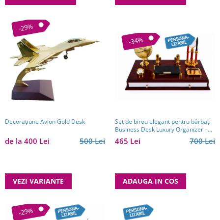
-29%
-34%
Decorațiune Avion Gold Desk
Set de birou elegant pentru bărbați
Business Desk Luxury Organizer –
cadou premium
de la 400 Lei
500 Lei
465 Lei
700 Lei
VEZI VARIANTE
ADAUGA IN COS
-29%