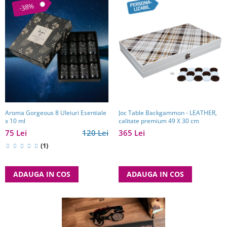
-38%
Aroma Gorgeous 8 Uleiuri Esentiale
Joc Table Backgammon - LEATHER,
x 10 ml
calitate premium 49 X 30 cm
75 Lei
120 Lei
365 Lei
(1)
ADAUGA IN COS
ADAUGA IN COS