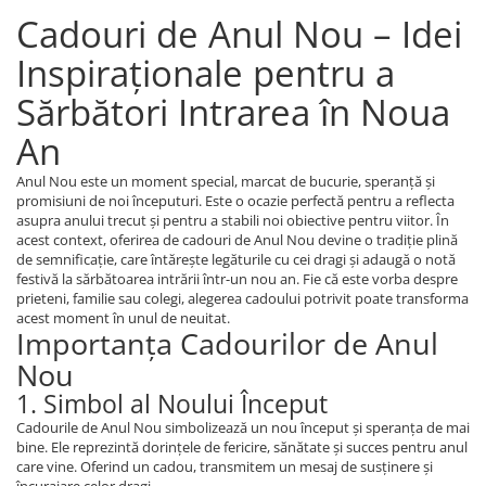
Cadouri de Anul Nou – Idei
Inspiraționale pentru a
Sărbători Intrarea în Noua
An
Anul Nou este un moment special, marcat de bucurie, speranță și
promisiuni de noi începuturi. Este o ocazie perfectă pentru a reflecta
asupra anului trecut și pentru a stabili noi obiective pentru viitor. În
acest context, oferirea de cadouri de Anul Nou devine o tradiție plină
de semnificație, care întărește legăturile cu cei dragi și adaugă o notă
festivă la sărbătoarea intrării într-un nou an. Fie că este vorba despre
prieteni, familie sau colegi, alegerea cadoului potrivit poate transforma
acest moment în unul de neuitat.
Importanța Cadourilor de Anul
Nou
1. Simbol al Noului Început
Cadourile de Anul Nou simbolizează un nou început și speranța de mai
bine. Ele reprezintă dorințele de fericire, sănătate și succes pentru anul
care vine. Oferind un cadou, transmitem un mesaj de susținere și
încurajare celor dragi.