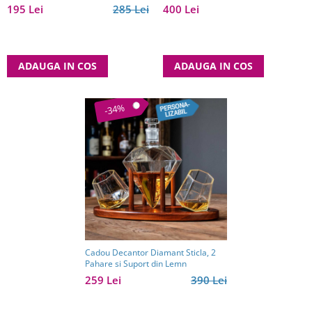
pentru bărbați pasionați de jocuri
195 Lei
285 Lei
400 Lei
clasice
ADAUGA IN COS
ADAUGA IN COS
-34%
Cadou Decantor Diamant Sticla, 2
Pahare si Suport din Lemn
259 Lei
390 Lei