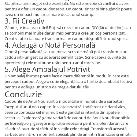
Stabilirea unui buget este esențială. Nu este nevoie să cheltui o avere
pentru a oferi un cadou deosebit. Un cadou sincer și bine gândit poate
avea un impact mult mai mare decât unul scump.
3. Fii Creativ
Gândește în afara cutiei! Poți să creezi un cadou DIY (făcut de tine) sau
să combini mai multe daruri mici pentru a crea un coș personalizat.
Creativitatea ta poate transforma un cadou obișnuit într-unul special.
4. Adaugă o Notă Personală
O notă personalizată sau un mesaj scris de mână pot transforma un
cadou într-un gest cu adevărat semnificativ. Scrie câteva cuvinte de
apreciere și cele mai bune urări pentru anul care vine.
5. Alege Ambalajul Potrivit
Un ambalaj frumos poate face o mare diferență în modul în care este
perceput cadoul. Alege o cutie elegantă sau o hârtie de ambalat festivă
pentru a adăuga un strop de magie darului tău.
Concluzie
Cadourile de Anul Nou sunt o modalitate minunată de a sărbători
începutul unui nou capitol în viața noastră. Indiferent de darul ales,
ceea ce contează cel mai mult este gândul și intenția din spatele
acestuia. Explorează gama variată de cadouri de Anul Nou disponibile
pe Borealy.ro și găsește inspirația necesară pentru a oferi daruri care
să aducă bucurie și căldură în viețile celor dragi. Transformă această
sărbătoare într-un moment special, plin de amintiri frumoase și emoții