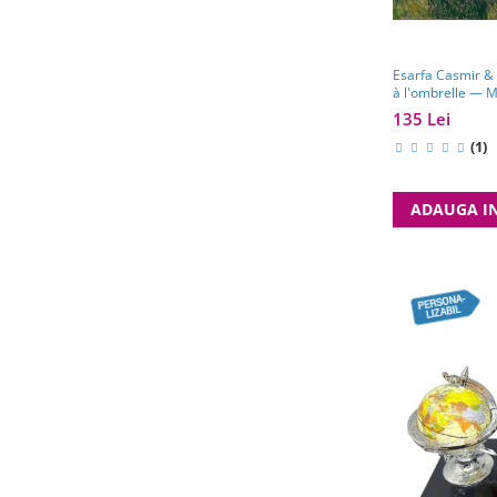
Esarfa Casmir & Manusi - Claude 
à l'ombrelle — M
135 Lei
(1)
ADAUGA I