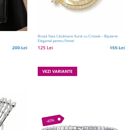
Broșă Stea Căzătoare Aurie cu Cristale – Bijuterie
Elegantă pentru Femei
200 Lei
125 Lei
155 Lei
VEZI VARIANTE
-40%