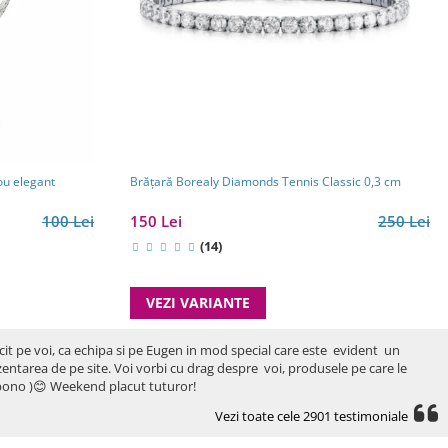
Brăţară Borealy Diamonds Tennis Classic 0,3 cm
ou elegant
150 Lei
250 Lei
100 Lei
(14)
VEZI VARIANTE
icit pe voi, ca echipa si pe Eugen in mod special care este evident un
rezentarea de pe site. Voi vorbi cu drag despre voi, produsele pe care le
ro bono )😊 Weekend placut tuturor!
Vezi toate cele 2901 testimoniale