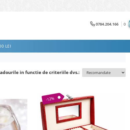
0784.204.166
0
0 LEI
adourile in functie de criteriile dvs.:
-12%