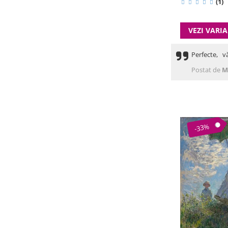
(1)
VEZI VARI
Perfecte, v
Postat de
M
-33%