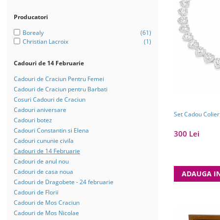
Bijuterii Mirese
Selectii
Producatori
Reduceri
Borealy
(61)
Christian Lacroix
(1)
Cele mai noi
Cele mai vandute
Cadouri de 14 Februarie
Cele mai votate
Cadouri de Craciun Pentru Femei
Cadouri de Craciun pentru Barbati
Cu video
Cosuri Cadouri de Craciun
Pret
Cadouri aniversare
Set Cadou Colier
Cadouri botez
0 Lei - 100 Lei
Cadouri Constantin si Elena
300 Lei
100 Lei - 200 Lei
Cadouri cununie civila
Cadouri de 14 Februarie
200 Lei - 300 Lei
Cadouri de anul nou
300 Lei - 500 Lei
Cadouri de casa noua
ADAUGA I
Cadouri de Dragobete - 24 februarie
500 Lei - 1000 Lei
Cadouri de Florii
1000 Lei +
Cadouri de Mos Craciun
Cadouri de Mos Nicolae