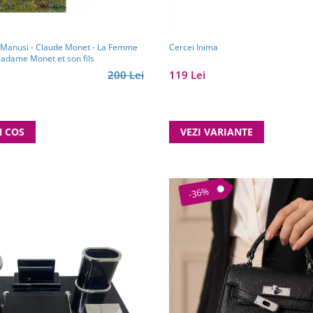
Monet - La Femme
Cercei Inima
adame Monet et son fils
200 Lei
119 Lei
N COS
VEZI VARIANTE
-36%