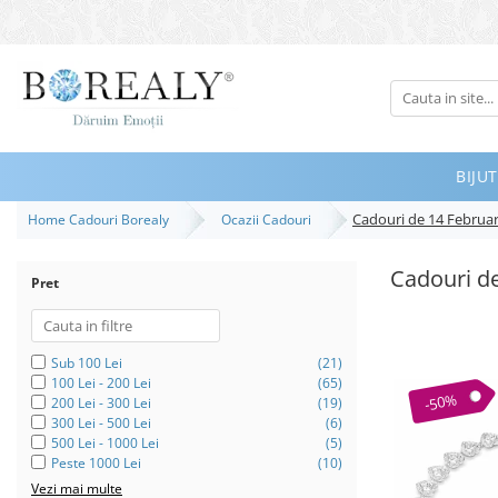
Bijuterii
Tipuri
Inele
BIJUT
Cercei
Cadouri de 14 Februar
Home Cadouri Borealy
Ocazii Cadouri
Bratari
Coliere
Cadouri de
Pret
Seturi
Brose
Tiare
Sub 100 Lei
(21)
100 Lei - 200 Lei
(65)
Destinatari
-50%
200 Lei - 300 Lei
(19)
300 Lei - 500 Lei
(6)
Bijuterii Femei
500 Lei - 1000 Lei
(5)
Peste 1000 Lei
(10)
Bijuterii Copii
Vezi mai multe