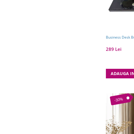
Business Desk B
289 Lei
ADAUGA I
-30%