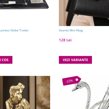
usiness Globe Trotter
Geanta Mini Kbag
128 Lei
N COS
VEZI VARIANTE
-22%