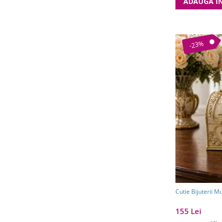
ADAUGA I
-23%
Cutie Bijuterii M
155 Lei