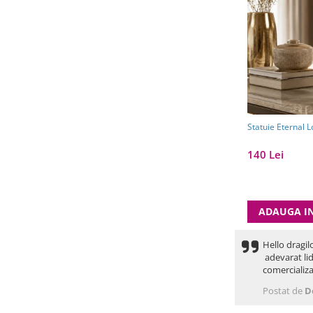
Statuie Eternal 
140 Lei
ADAUGA I
Hello dragil
adevarat lid
comercializa
Postat de
D