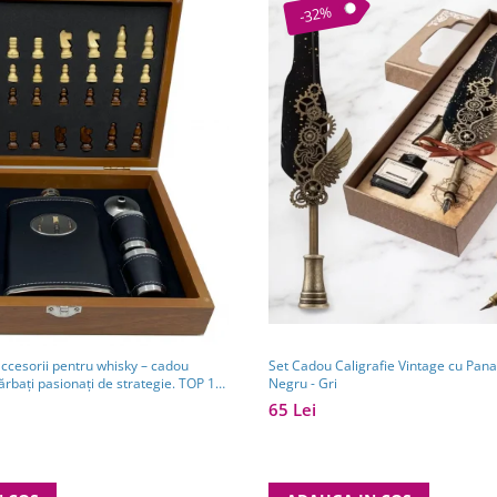
-32%
Set Cadou Caligrafie Vintage cu Pana 
accesorii pentru whisky – cadou
Negru - Gri
ărbați pasionați de strategie. TOP 10
65 Lei