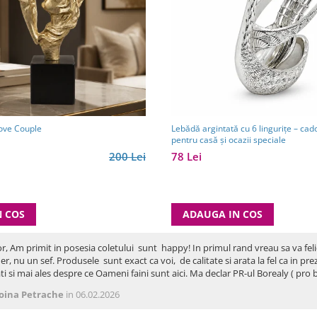
Love Couple
Lebădă argintată cu 6 lingurițe – cad
pentru casă și ocazii speciale
200 Lei
78 Lei
N COS
ADAUGA IN COS
or, Am primit in posesia coletului sunt happy! In primul rand vreau sa va fel
er, nu un sef. Produsele sunt exact ca voi, de calitate si arata la fel ca in p
ti si mai ales despre ce Oameni faini sunt aici. Ma declar PR-ul Borealy ( p
oina Petrache
in 06.02.2026