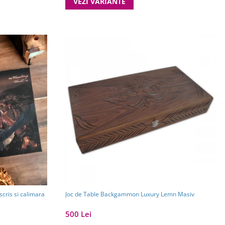
VEZI VARIANTE
scris si calimara
Joc de Table Backgammon Luxury Lemn Masiv
500 Lei