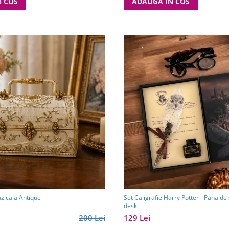
ADAUGA IN COS
N COS
uzicala Antique
Set Caligrafie Harry Potter - Pana de 
desk
200 Lei
129 Lei