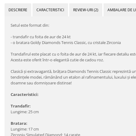
DESCRIERE
CARACTERISTICI
REVIEW-URI
(2)
AMBALARE DE L
Setul este format din:
- trandafir cu foita de aur de 24 kt
- o bratara
Goldy Diamonds Tennis Classic, cu cristale Zirconia
Trandafirul este placat cu o foita de aur de 24 kt, iar fiecare detaliu es
Acesta este oferit într-o elegantă cutie de cadou roz.
Clasică şi extravagantă, brăţara Diamonds Tennis Classic reprezintă u
tendinţele modei, rămânând un etalon al rafinamentului, luxului şi elega
doamne sau domnişoare distinse!
Caracteristici:
Trandafir:
Lungime: 25 cm
Bratara:
Lungime: 17 cm
Zirconiu Simulated Diamond: 14 carate