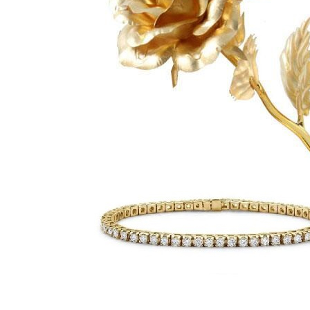
Bijuterii Mirese
Selectii
Reduceri
Cele mai noi
Cele mai vandute
Cele mai votate
Cu video
Pret
0 Lei - 100 Lei
100 Lei - 200 Lei
200 Lei - 300 Lei
300 Lei - 500 Lei
500 Lei - 1000 Lei
1000 Lei +