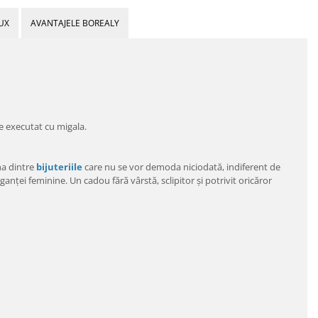
UX
AVANTAJELE BOREALY
te executat cu migala.
na dintre
bijuteriile
care nu se vor demoda niciodată, indiferent de
nţei feminine. Un cadou fără vârstă, sclipitor şi potrivit oricăror