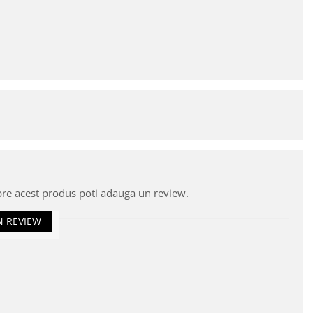
pre acest produs poti adauga un review.
N REVIEW