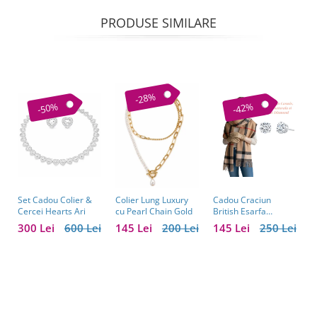
PRODUSE SIMILARE
-28%
-50%
-42%
Set Cadou Colier &
Cadou Craciun
A
Colier Lung Luxury
Cercei Hearts Ari
British Esarfa
P
cu Pearl Chain Gold
Casmir si Manusi
P
300 Lei
600 Lei
145 Lei
250 Lei
7
145 Lei
200 Lei
Piele Naturala si
î
Cercei One
1
Diamonds