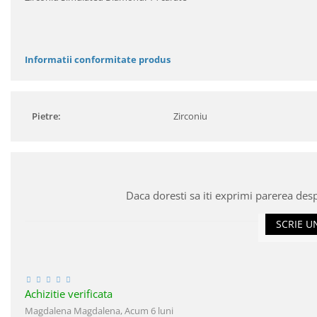
Informatii conformitate produs
Pietre:
Zirconiu
Daca doresti sa iti exprimi parerea des
SCRIE U
Achizitie verificata
Magdalena Magdalena,
Acum 6 luni