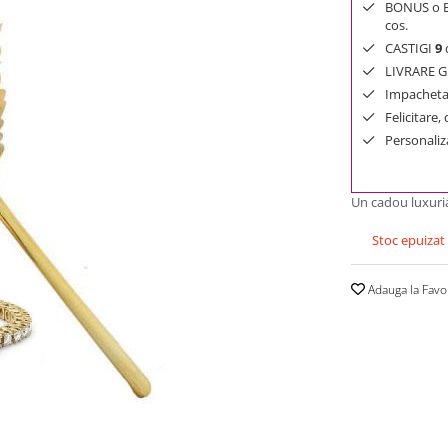
BONUS o Bij
cos.
CASTIGI
9
d
LIVRARE GR
Impachetar
Felicitare,
Personaliza
Un cadou luxuria
Stoc epuizat
Adauga la Favo