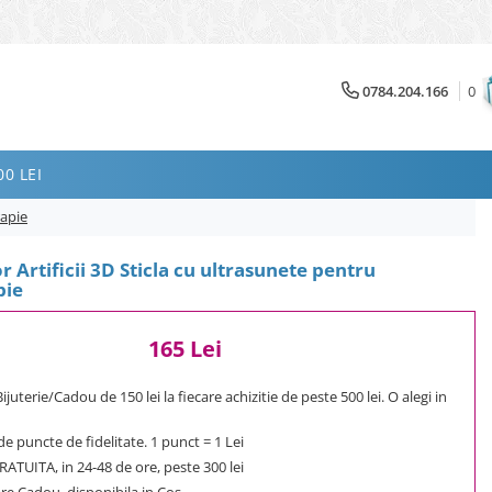
0784.204.166
0
0 LEI
rapie
r Artificii 3D Sticla cu ultrasunete pentru
pie
165 Lei
uterie/Cadou de 150 lei la fiecare achizitie de peste 500 lei. O alegi in
e puncte de fidelitate. 1 punct = 1 Lei
ATUITA, in 24-48 de ore, peste 300 lei
e Cadou, disponibila in Cos