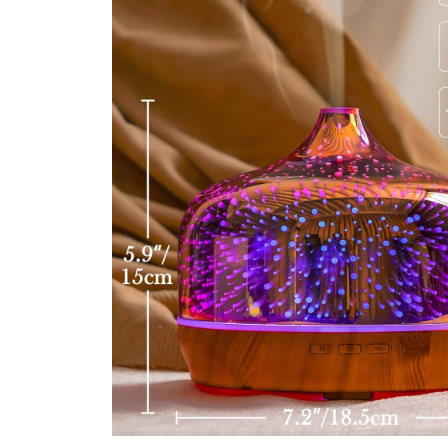
Bijuterii Mirese
Selectii
Reduceri
Cele mai noi
Cele mai vandute
Cele mai votate
Cu video
Pret
0 Lei - 100 Lei
100 Lei - 200 Lei
200 Lei - 300 Lei
300 Lei - 500 Lei
500 Lei - 1000 Lei
1000 Lei +