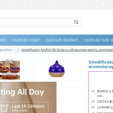
ERII
CADOURI FEMEI
CADOURI BARBATI
CADOURI SUB 10
Umidificator Artificii 3D Sticla cu ultrasunete pentru aromote
gostitilor
Umidificato
aromotera
BONUS o Bij
cos.
CASTIGI
8
d
LIVRARE GR
Impachetar