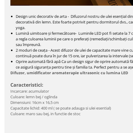
Design unic decorativ de arta - Difuzorul nostru de ulei esențial din s
decorativă din lemn. Este foarte potrivit pentru dormitorul dvs., ca
yoga.
Lumină uimitoare și fermecătoare- Luminile LED pot fi setate la 7 cul
a regla culoarea luminii pe care o preferați (remediați/schimbați cul
sau împreună.
2 moduri de ceața - Acest difuzor de ulei de capacitate mare vine cu
continuă poate dura în jur de 15 ore, iar pulverizarea la intervale (s
Oprire automată fără apă Ca un design sigur de oprire automată fă
ce asigură siguranța pentru tine și familia ta. Perfect pentru a se așez
Difuzor, umidificator aromaterapie ultrasonic cu lumina LED
Caracteristici:
Incarcare: acumulator
Culoare: lemn bej / oglinda
Dimensiuni: 16cm x 16,5 cm
Capacitate lichid: 400 ml ( se poate adauga si ulei esential)
Culoare: maro sau bej, in functie de stoc