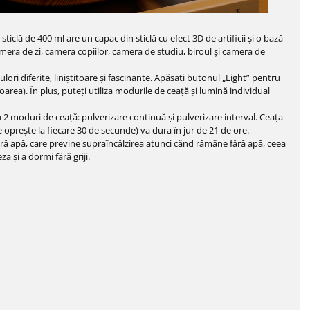
ticlă de 400 ml are un capac din sticlă cu efect 3D de artificii și o bază
mera de zi, camera copiilor, camera de studiu, biroul și camera de
ori diferite, liniștitoare și fascinante. Apăsați butonul „Light” pentru
oarea). În plus, puteți utiliza modurile de ceață și lumină individual
 2 moduri de ceață: pulverizare continuă și pulverizare interval. Ceața
e oprește la fiecare 30 de secunde) va dura în jur de 21 de ore.
ră apă, care previne supraîncălzirea atunci când rămâne fără apă, ceea
a și a dormi fără griji.