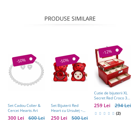
PRODUSE SIMILARE
-12%
-50%
-50%
C
Cutie de bijuterii XL
a
Secret Red Croco 30
w
cm X 20 cm
1
259 Lei
294 Lei
Set Cadou Colier &
Set Bijuterii Red
e
Cercei Hearts Ari
Heart cu Ursuleț –
b
(2)
Cadou Valentine’s
300 Lei
600 Lei
250 Lei
500 Lei
s
Day pentru Femei
C